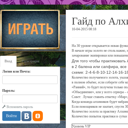
Гайд по Ал
10-04-2015 08:18
На 30 уровне открывается новая функ
В начале игры золото не столь важно
зачарование экипировки или повышени
Для того чтобы практиковат
Вход
Регистрация
в 2 балена или сапфира, все
Логин или Почта:
схеме: 2-4-6-8-10-12-14-16-18
Количество получаемого золота, указ
в полном объёме, если соберете себе
«Ранний», то будет получена только 
Пароль:
«Объединение», или у всего сервера –
Совет: Лучше ставить отметку «Мир», 
Когда команда алхимиков будет набра
Если помощников не хватает, спустя 
Вспомнить пароль
Количество золота за практику Алхим
Количество попыток практики в сутки
Уровень VIP