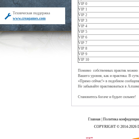
VIP 0
VIP 1
Техническая поддержка
VIP 2
www.creagames.com
VIP 3
VIP 4
VIP 5
VIP 6
VIP 7
VIP 8
VIP 9
VIP 10
Помимо собственных практик можно по
Вашего уровня, как и практика. В сут
«Прямо сейчас!» в подобном сообщен
Не забывайте практиковаться в Алхим
Становитесь богаче и будьте сильнее!
Главная
|
Политика конфиденциа
COPYRIGHT © 2014-2026