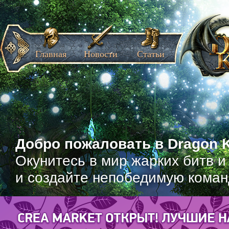
Главная
Новости
Статьи
Добро пожаловать в Dragon K
Окунитесь в мир жарких битв и
и создайте непобедимую коман